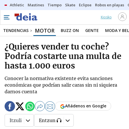
Athletic
Mastines
Tiempo
Skate
Eclipse
Robos en playas
Kiosko
MOTOR
TENDENCIAS
BUZZ ON
GENTE
MODA Y BEL
¿Quieres vender tu coche?
Podría costarte una multa de
hasta 1.000 euros
Conocer la normativa existente evita sanciones
económicas que podrían salir caras sin ni siquiera
darnos cuenta
Añádenos en Google
Itzuli
Entzun