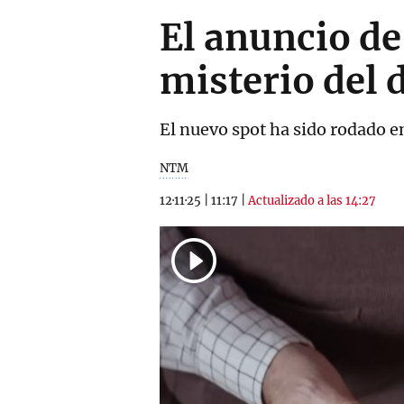
El anuncio de
misterio del
El nuevo spot ha sido rodado e
NTM
12·11·25
|
11:17
|
Actualizado a las 14:27