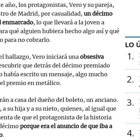
e año, los protagonistas, Vero y su pareja,
tro de Madrid, por casualidad,
un décimo
ad enmarcado
, lo que llevará a la joven a
para qué alguien hubiera hecho algo así y qué
o para no cobrarlo.
LO 
1
el hallazgo, Vero iniciará una
obsesiva
escubrir que detrás del décimo premiado
o había escrito un mensaje, algo mucho
2
el premio en metálico.
3
rán a casa del dueño del boleto, un anciano.
, a su hija y a su nieto, quienes, al igual que
uenta de que el protagonista de la historia
 décimo
porque era el anuncio de que iba a
4
o
.