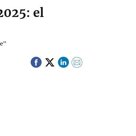
2025: el
ne"