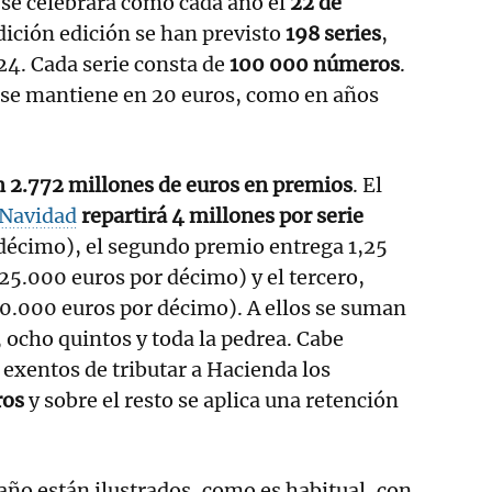
o se celebrará como cada año el
22 de
edición edición se han previsto
198 series
,
24. Cada serie consta de
100 000 números
.
o se mantiene en 20 euros, como en años
n 2.772 millones de euros en premios
. El
 Navidad
repartirá 4 millones por serie
décimo), el segundo premio entrega 1,25
125.000 euros por décimo) y el tercero,
0.000 euros por décimo). A ellos se suman
 ocho quintos y toda la pedrea. Cabe
exentos de tributar a Hacienda los
ros
y sobre el resto se aplica una retención
año están ilustrados, como es habitual, con