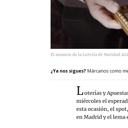
El anuncio de la Lotería de Navidad 20
¿Ya nos sigues?
Márcanos como me
L
oterías y Apuesta
miércoles el esperad
esta ocasión, el spo
en Madrid y el lema 