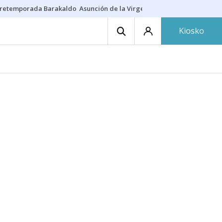
retemporada Barakaldo
Asunción de la Virgen
Casa Targaryen
Gazt
Kiosko