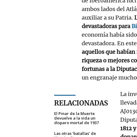
de Iberoamérica luc
ambos lados del Atlá
auxiliar a su Patria.
L
devastadoras para
B
economía había sido
devastadora. En este
aquellos que habían
riqueza o mejores co
fortunas a la Diputa
un engranaje mucho 
La inv
RELACIONADAS
llevad
AJ0130
El Pinar de la Muerte
devuelve a la vida un
Diputa
disparo mortal de 1937
1812 y
Las otras ‘batallas’ de
donaro