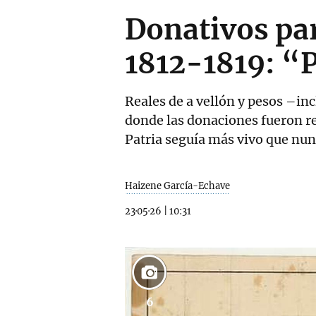
Donativos par
1812-1819: “P
Reales de a vellón y pesos –in
donde las donaciones fueron re
Patria seguía más vivo que nu
Haizene García-Echave
23·05·26
|
10:31
6