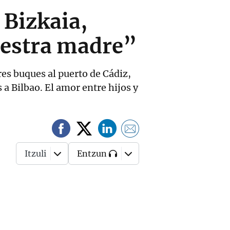
 Bizkaia,
uestra madre”
res buques al puerto de Cádiz,
a Bilbao. El amor entre hijos y
Itzuli
Entzun