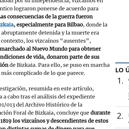
haban por su independencia, vizcaínos en
ntico lograron ponerse de acuerdo para
as consecuencias de la guerra fueron
izkaia
, especialmente para Bilbao
, donde la
 abruptamente detenida y la muerte era
 contexto, los vizcaínos “ausentes”,
 marchado al Nuevo Mundo para obtener
ndiciones de vida, donaron parte de sus
ción
de Bizkaia. Para ello, se puso en marcha
LO 
más complicado de lo que parece.
1
estigación, resumida en este artículo,
a a cabo tras el análisis del expediente
1/013 del Archivo Histórico de la
ción Foral de Bizkaia, concluye que
durante
2
 1819 los vizcaínos y descendientes de estos
n distintas sumas de dinero para que