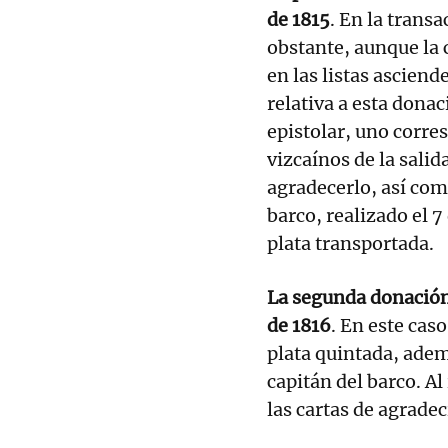
de 1815
. En la trans
obstante, aunque la c
en las listas ascien
relativa a esta dona
epistolar, uno corre
vizcaínos de la salid
agradecerlo, así com
barco, realizado el 7
plata transportada.
La segunda donación 
de 1816
. En este cas
plata quintada, adem
capitán del barco. A
las cartas de agrade