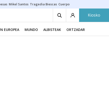
uesas
Mikel Santos
Tragedia Biescas
Cuerpo ría
Inmigración Bizkaia
Kiosko
ÓN EUROPEA
MUNDO
ALBISTEAK
ORTZADAR