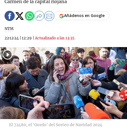
Carmen de la capital riojana
Añádenos en Google
NTM
22·12·24
|
12:29
|
Actualizado a las 13:35
El 72480, el 'Gordo' del Sorteo de Navidad 2024