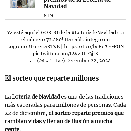
Navidad
NTM
¡Ya está aquí el GORDO de la
#LoteríadeNavidad
con
el número 72.480! Ha caído íntegro en
Logroño
#LoteríaRTVE
|
https://t.co/beRo7EGFON
pic.twitter.com/LWzRLF3jJK
— La 1 (@La1_tve)
December 22, 2024
El sorteo que reparte millones
La
Lotería de Navidad
es una de las tradiciones
más esperadas para millones de personas. Cada
22 de diciembre,
el sorteo reparte premios que
cambian vidas y llenan de ilusión a mucha
gente.