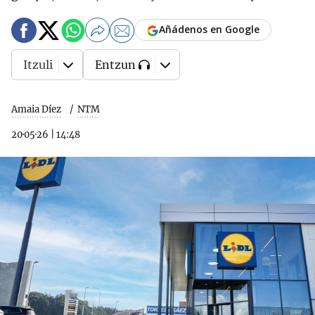
Añádenos en Google
Itzuli
Entzun
Amaia Díez
NTM
20·05·26
|
14:48