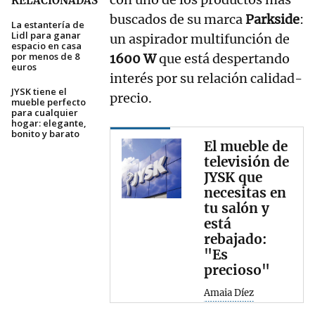
RELACIONADAS
buscados de su marca
Parkside
:
La estantería de
Lidl para ganar
un aspirador multifunción de
espacio en casa
por menos de 8
1600 W
que está despertando
euros
interés por su relación calidad-
JYSK tiene el
precio.
mueble perfecto
para cualquier
hogar: elegante,
bonito y barato
El mueble de
televisión de
JYSK que
necesitas en
tu salón y
está
rebajado:
"Es
precioso"
Amaia Díez