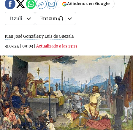
Añádenos en Google
Itzuli
Entzun
Juan José González y Luis de Guezala
31·03·24
|
09:03
|
Actualizado a las 13:13