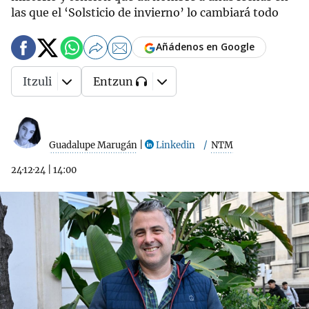
las que el ‘Solsticio de invierno’ lo cambiará todo
Añádenos en Google
Itzuli
Entzun
Guadalupe Marugán
|
Linkedin
NTM
24·12·24
|
14:00