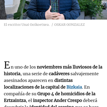
El escritor Unai Goikoetxea.
OSKAR GONZALEZ
E
n uno de los
noviembres más lluviosos de la
historia
, una serie de
cadáveres
salvajemente
asesinados aparecen en
distintas
localizaciones de la capital de
Bizkaia
. En
compañía de su
Grupo 4 de homicidios de la
Ertzaintza
, el
inspector Ander Crespo
deberá