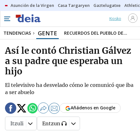
Asunción de la Virgen
Casa Targaryen
Gaztelugatxe
Athletic
Kiosko
GENTE
TENDENCIAS
RECUERDOS DEL PUEBLO DE...
Así le contó Christian Gálvez
a su padre que esperaba un
hijo
El televisivo ha desvelado cómo le comunicó que iba
a ser abuelo
Añádenos en Google
Itzuli
Entzun