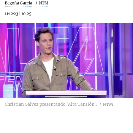
Begoña García
NTM
11·12·23
|
10:25
Christian Gálvez presentando 'Alta Tensión'.
NTM