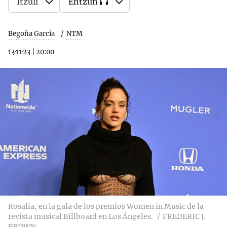
Itzuli
Entzun
Begoña García
NTM
13·11·23
|
20:00
Rosalía, en la gala de los premios Women in Music de la
revista musical Billboard en Los Ángeles.
FREDERIC J.
BROWN