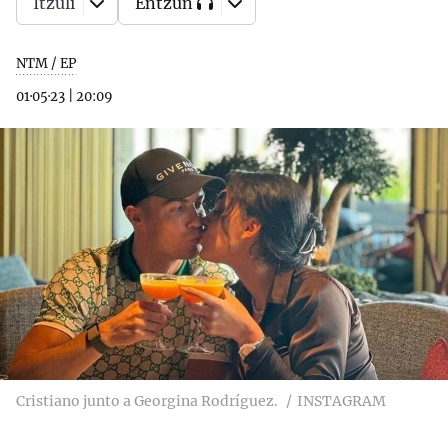
Itzuli
Entzun
NTM / EP
01·05·23
|
20:09
Cristiano junto a Georgina Rodríguez.
INSTAGRAM