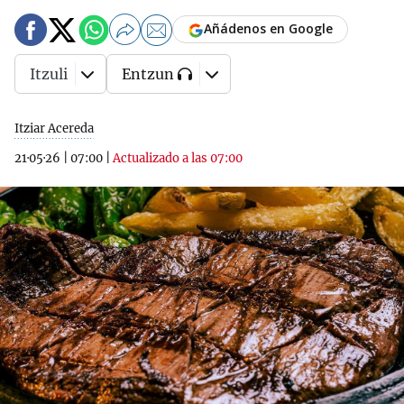
Añádenos en Google
Itzuli
Entzun
Itziar Acereda
21·05·26
|
07:00
|
Actualizado a las 07:00