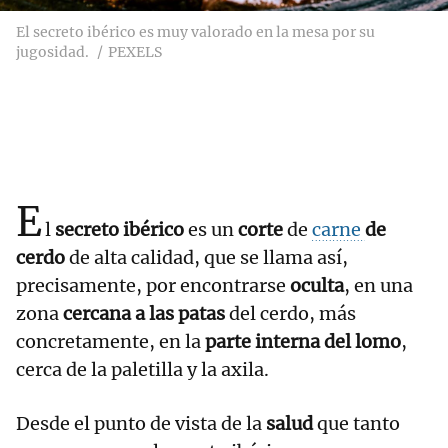
El secreto ibérico es muy valorado en la mesa por su
jugosidad.
PEXELS
E
l
secreto ibérico
es un
corte
de
carne
de
cerdo
de alta calidad, que se llama así,
precisamente, por encontrarse
oculta
, en una
zona
cercana a las patas
del cerdo, más
concretamente, en la
parte interna del lomo
,
cerca de la paletilla y la axila.
Desde el punto de vista de la
salud
que tanto