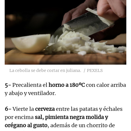
La cebolla se debe cortar en juliana.
PEXELS
5-
Precalienta el
horno a 180ºC
con calor arriba
y abajo y ventilador.
6-
Vierte la
cerveza
entre las patatas y échales
por encima
sal, pimienta negra molida y
orégano al gusto
, además de un chorrito de