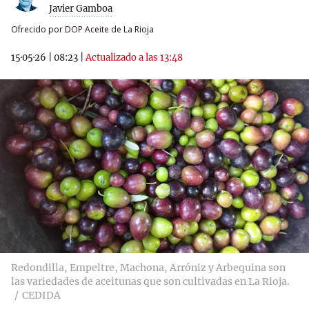
Javier Gamboa
Ofrecido por DOP Aceite de La Rioja
15·05·26
|
08:23
|
Actualizado a las 13:48
Redondilla, Empeltre, Machona, Arróniz y Arbequina son
las variedades de aceitunas que son cultivadas en La Rioja.
CEDIDA