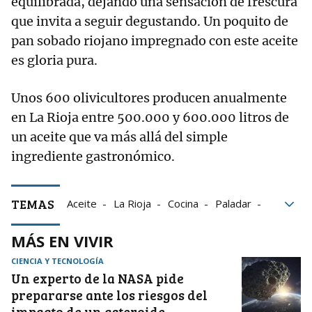
equilibrada, dejando una sensación de frescura
que invita a seguir degustando. Un poquito de
pan sobado riojano impregnado con este aceite
es gloria pura.
Unos 600 olivicultores producen anualmente
en La Rioja entre 500.000 y 600.000 litros de
un aceite que va más allá del simple
ingrediente gastronómico.
TEMAS
Aceite
La Rioja
Cocina
Paladar
Paladar Productos
MÁS EN VIVIR
DOP Aceite de la Rioja
CIENCIA Y TECNOLOGÍA
Un experto de la NASA pide
prepararse ante los riesgos del
impacto de un asteroide