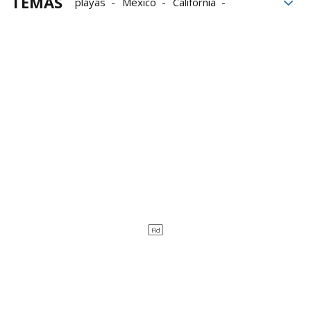
TEMAS
playas
México
California
Península
Mar
arte
vacaciones
bloque52