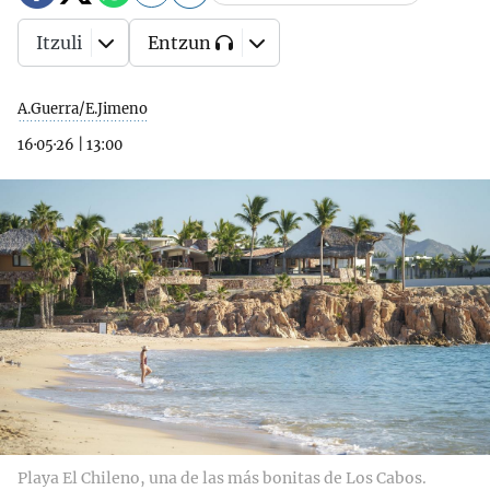
Itzuli
Entzun
A.Guerra/E.Jimeno
16·05·26
|
13:00
Playa El Chileno, una de las más bonitas de Los Cabos.