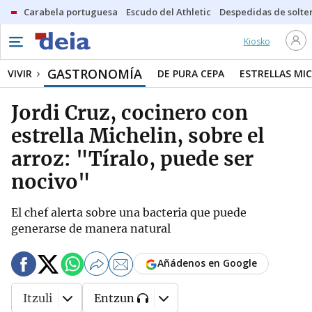
Carabela portuguesa
Escudo del Athletic
Despedidas de solte
Kiosko
GASTRONOMÍA
VIVIR
DE PURA CEPA
ESTRELLAS MIC
Jordi Cruz, cocinero con
estrella Michelin, sobre el
arroz: "Tíralo, puede ser
nocivo"
El chef alerta sobre una bacteria que puede
generarse de manera natural
Añádenos en Google
Itzuli
Entzun