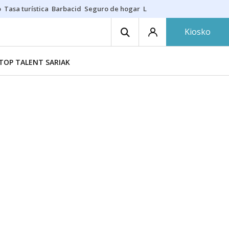
o
Tasa turística
Barbacid
Seguro de hogar
Lío Athletic-Osasuna
Mast
Kiosko
TOP TALENT SARIAK