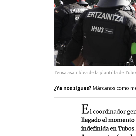
Tensa asamblea de la plantilla de Tub
¿Ya nos sigues?
Márcanos como me
E
l coordinador ge
llegado el momento d
indefinida en Tubos