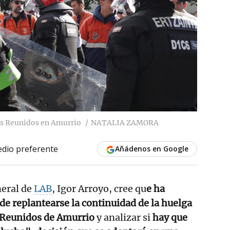
os Reunidos en Amurrio
NATALIA ZAMORA
dio preferente
Añádenos en Google
neral de
LAB
, Igor Arroyo, cree qu
e ha
e replantearse la continuidad de la huelga
 Reunidos de Amurrio
y analizar si
hay que