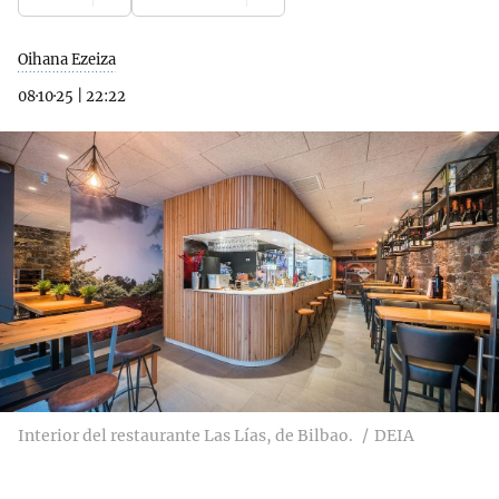
Oihana Ezeiza
08·10·25
|
22:22
Interior del restaurante Las Lías, de Bilbao.
DEIA