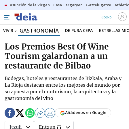
Asunción de la Virgen
Casa Targaryen
Gaztelugatxe
Athletic
Kiosko
GASTRONOMÍA
VIVIR
DE PURA CEPA
ESTRELLAS MIC
Los Premios Best Of Wine
Tourism galardonan a un
restaurante de Bilbao
Bodegas, hoteles y restaurantes de Bizkaia, Araba y
La Rioja destacan entre los mejores del mundo por
su apuesta por el enoturismo, la arquitectura y la
gastronomía del vino
Añádenos en Google
Itzuli
Entzun