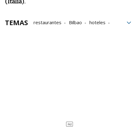
(Italia)
.
TEMAS
restaurantes
Bilbao
hoteles
premios
vino
La Rioja