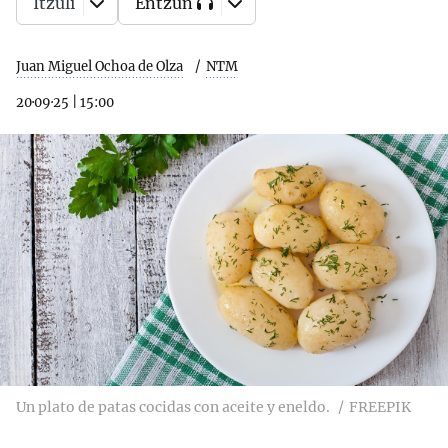
Itzuli
Entzun
Juan Miguel Ochoa de Olza
NTM
20·09·25
|
15:00
Un plato de patas cocidas con aceite y eneldo.
FREEPIK