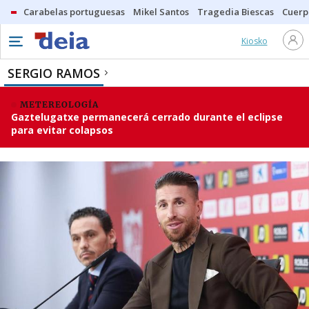
Carabelas portuguesas
Mikel Santos
Tragedia Biescas
Cuerp
Kiosko
SERGIO RAMOS
METEREOLOGÍA
Gaztelugatxe permanecerá cerrado durante el eclipse
para evitar colapsos