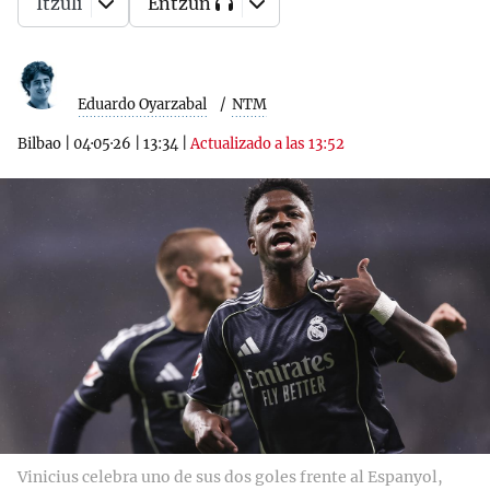
Itzuli
Entzun
Eduardo Oyarzabal
NTM
Bilbao
|
04·05·26
|
13:34
|
Actualizado a las 13:52
Vinicius celebra uno de sus dos goles frente al Espanyol,