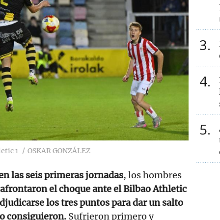
3
4
5
etic 1
OSKAR GONZÁLEZ
en las seis primeras jornadas
, los hombres
afrontaron el choque ante el Bilbao Athletic
djudicarse los tres puntos para dar un salto
 lo consiguieron.
Sufrieron primero y