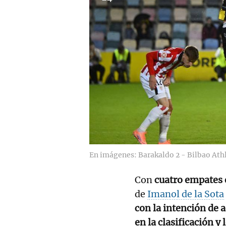
En imágenes: Barakaldo 2 - Bilbao Athl
Con
cuatro empates 
de
Imanol de la Sota
con la intención de a
en la clasificación y