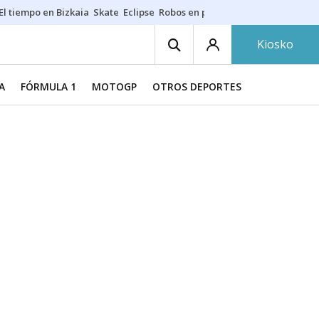
El tiempo en Bizkaia
Skate
Eclipse
Robos en playas
Guardias Osakide
Kiosko
A
FÓRMULA 1
MOTOGP
OTROS DEPORTES