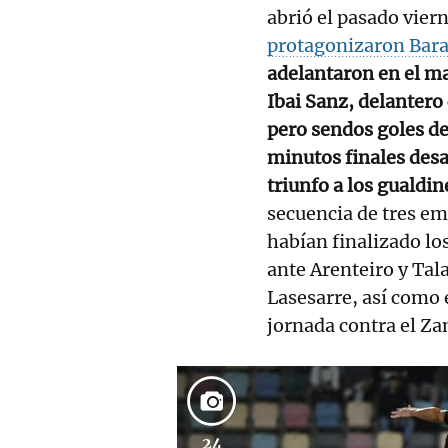
abrió el pasado vier
protagonizaron Barak
adelantaron en el ma
Ibai Sanz, delantero
pero sendos goles de
minutos finales desat
triunfo a los gualdi
secuencia de tres em
habían finalizado lo
ante Arenteiro y Tal
Lasesarre, así como 
jornada contra el Za
24