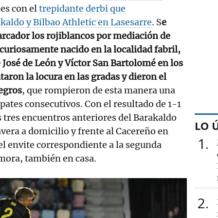
nes con el
trepidante derbi que
aldo y Bilbao Athletic en Lasesarre
. S
e
rcador los rojiblancos por mediación de
 curiosamente nacido en la localidad fabril,
 José de León y Víctor San Bartolomé en los
aron la locura en las gradas y dieron el
negros
, que rompieron de esta manera una
pates consecutivos. Con el resultado de 1-1
s tres encuentros anteriores del Barakaldo
LO 
avera a domicilio y frente al Cacereño en
1
el envite correspondiente a la segunda
mora, también en casa.
2