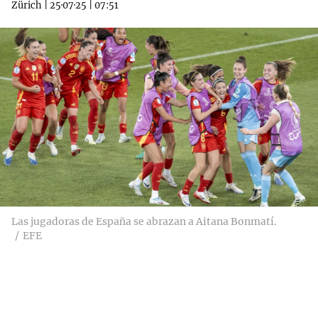
Zürich
|
25·07·25
|
07:51
Las jugadoras de España se abrazan a Aitana Bonmatí.
EFE