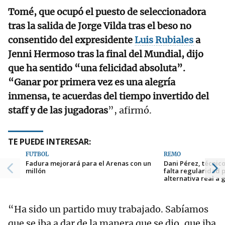
Tomé, que ocupó el puesto de seleccionadora
tras la salida de Jorge Vilda tras el beso no
consentido del expresidente
Luis Rubiales
a
Jenni Hermoso tras la final del Mundial, dijo
que ha sentido “una felicidad absoluta”.
“Ganar por primera vez es una alegría
inmensa, te acuerdas del tiempo invertido del
staff y de las jugadoras
”, afirmó.
TE PUEDE INTERESAR:
FÚTBOL
REMO
Fadura mejorará para el Arenas con un
Dani Pérez, técnic
millón
falta regularidad 
alternativa real a 
“Ha sido un partido muy trabajado. Sabíamos
que se iba a dar de la manera que se dio, que iba