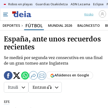
Robos en playas
Guardias Osakidetza
ADN Lezama
Eclipse
Kiosko
FÚTBOL
DEPORTES
MUNDIAL 2026
BALONCESTO
B
España, ante unos recuerdos
recientes
Se medirá por segunda vez consecutiva en una final
de un gran torneo ante Inglaterra
Añádenos en Google
Itzuli
Entzun
EFE