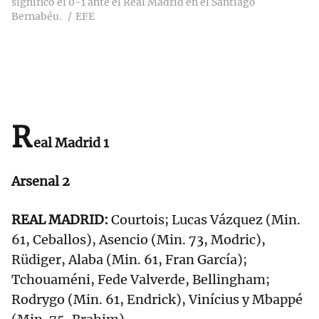
significó el 0-1 ante el Real Madrid en el Santiago
Bernabéu.
EFE
R
eal Madrid 1
Arsenal 2
REAL MADRID:
Courtois; Lucas Vázquez (Min.
61, Ceballos), Asencio (Min. 73, Modric),
Rüdiger, Alaba (Min. 61, Fran García);
Tchouaméni, Fede Valverde, Bellingham;
Rodrygo (Min. 61, Endrick), Vinícius y Mbappé