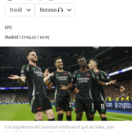
Itzuli
Entzun
EFE
Madrid
|
17·04·25
|
10:05
Los jugadores del Arsenal celebran el gol de Saka, que