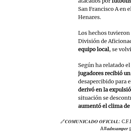
atacados por
futboli
San Francisco A en el
Henares.
Los hechos tuvieron 
División de Aficiona
equipo local
, se volv
Según ha relatado e
jugadores recibió u
desapercibido para e
derivó en la expulsi
situación se descont
aumentó el clima de 
🔗𝑪𝑶𝑴𝑼𝑵𝑰𝑪𝑨𝑫𝑶 𝑶𝑭𝑰𝑪𝑰𝑨
A
#𝒂𝒅𝒏𝒔𝒂𝒎𝒑𝒆𝒓