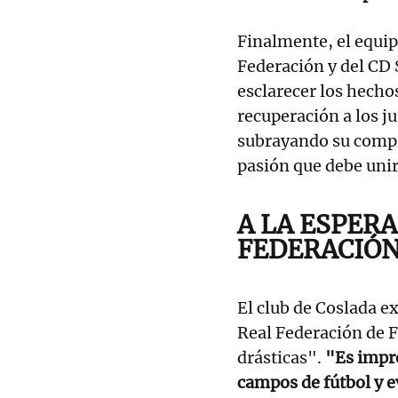
Finalmente, el equip
Federación y del CD
esclarecer los hech
recuperación a los j
subrayando su compr
pasión que debe unir
A LA ESPERA
FEDERACIÓN
El club de Coslada e
Real Federación de F
drásticas".
"Es impre
campos de fútbol y ev