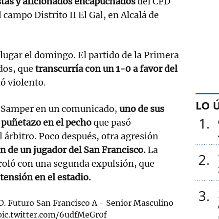
stas y aficionados encapuchados
del CFD
 campo Distrito II El Gal, en Alcalá de
lugar el domingo. El partido de la Primera
dos, que
transcurría con un 1-0 a favor del
ió violento.
LO 
l Samper en un comunicado,
uno de sus
1
n puñetazo en el pecho
que pasó
l árbitro. Poco después, otra agresión
ón de un jugador del San Francisco.
La
2
roló con una segunda expulsión, que
tensión en el estadio.
3
𝑳: C.F.D. Futuro San Francisco A - Senior Masculino
pic.twitter.com/6udfMeGr0f