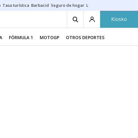
o
Tasa turística
Barbacid
Seguro de hogar
Lío Athletic-Osasuna
Mast
Kiosko
A
FÓRMULA 1
MOTOGP
OTROS DEPORTES