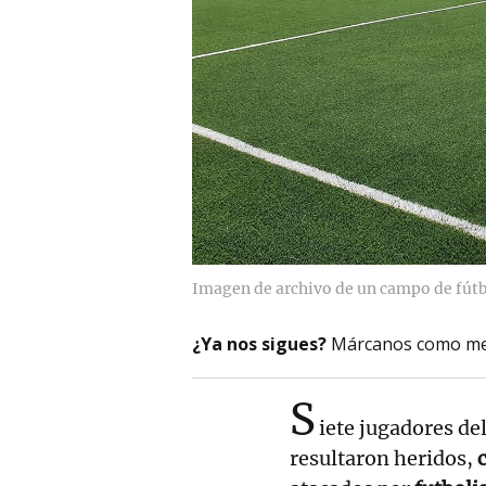
Imagen de archivo de un campo de fútb
¿Ya nos sigues?
Márcanos como me
S
iete jugadores de
resultaron heridos,
c