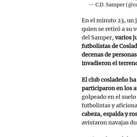
— C.D. Samper (@c
En el minuto 23, un 
quien se retiró a su
del Samper,
varios j
futbolistas de Coslad
decenas de personas
invadieron el terren
El club cosladeño h
participaron en los 
golpeado en el suelo
futbolistas y aficio
cabeza, espalda y ro
avistaron navajas du