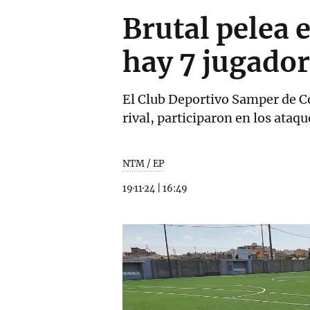
Brutal pelea 
hay 7 jugador
El Club Deportivo Samper de Co
rival, participaron en los ataqu
NTM / EP
19·11·24
|
16:49