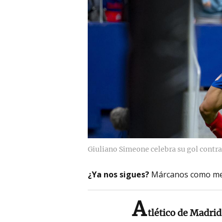
Giuliano Simeone celebra su gol contr
¿Ya nos sigues?
Márcanos como me
A
tlético de Madrid