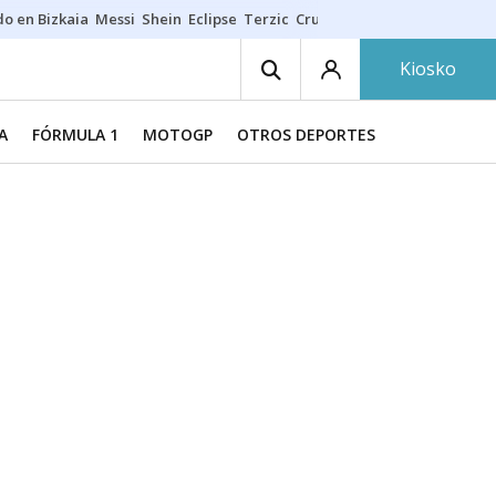
do en Bizkaia
Messi
Shein
Eclipse
Terzic
Cruz Gorbeia
Guía Macarfi
Kiosko
A
FÓRMULA 1
MOTOGP
OTROS DEPORTES