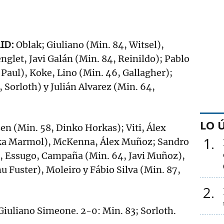
ID:
Oblak; Giuliano (Min. 84, Witsel),
glet, Javi Galán (Min. 84, Reinildo); Pablo
 Paul), Koke, Lino (Min. 46, Gallagher);
Sorloth) y Julián Alvarez (Min. 64,
LO 
sen (Min. 58, Dinko Horkas); Viti, Álex
1
ika Marmol), McKenna, Álex Muñoz; Sandro
, Essugo, Campaña (Min. 64, Javi Muñoz),
u Fuster), Moleiro y Fábio Silva (Min. 87,
2
 Giuliano Simeone. 2-0: Min. 83; Sorloth.