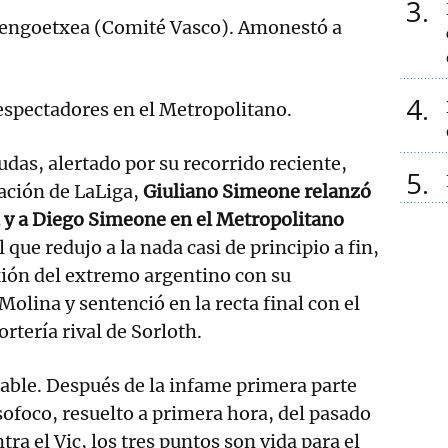
3
Bengoetxea (Comité Vasco). Amonestó a
4
espectadores en el Metropolitano.
udas, alertado por su recorrido reciente,
5
cación de LaLiga,
Giuliano Simeone relanzó
d y a Diego Simeone en el Metropolitano
al que redujo a la nada casi de principio a fin,
xión del extremo argentino con su
olina y sentenció en la recta final con el
rtería rival de Sorloth.
able. Después de la infame primera parte
 sofoco, resuelto a primera hora, del pasado
tra el Vic, los tres puntos son vida para el