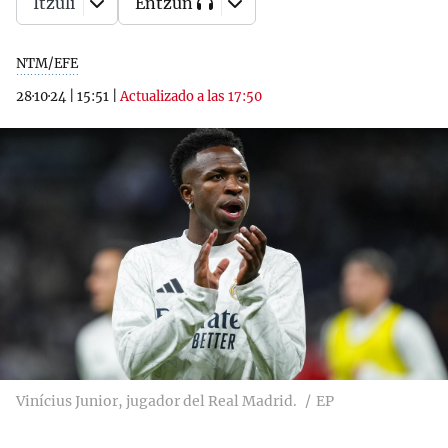
Itzuli
Entzun
NTM/EFE
28·10·24
|
15:51
|
Actualizado a las 17:50
Vinícius Junior, jugador del Real Madrid.
EP