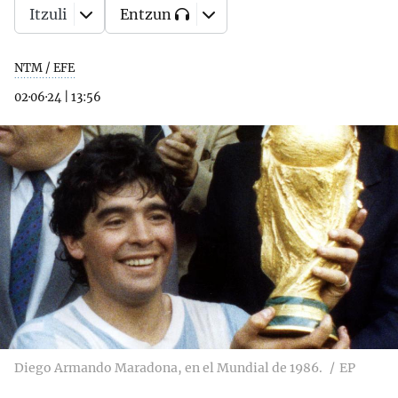
Itzuli
Entzun
NTM / EFE
02·06·24
|
13:56
Diego Armando Maradona, en el Mundial de 1986.
EP