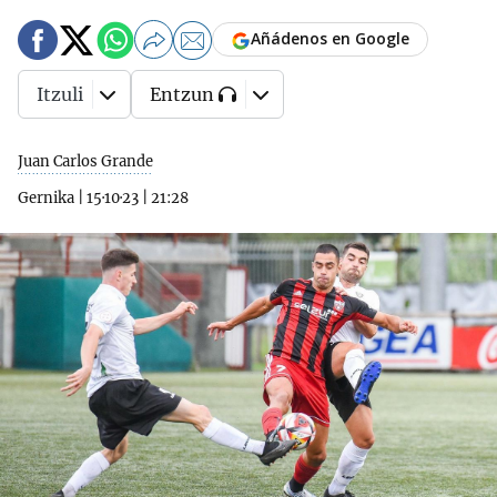
Añádenos en Google
Itzuli
Entzun
Juan Carlos Grande
Gernika
|
15·10·23
|
21:28