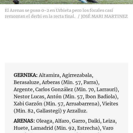
El Arenas se puso 0-2 en Urbieta pero los forales casi
remontan el derbi en la recta final.
JOSÉ MARI MARTINEZ
GERNIKA:
Altamira, Agirrezabala,
Berasaluze, Arberas (Min. 57, Parra),
Argente, Carlos González (Min. 70, Larrauri),
Nestor Lucas, Antón (Min. 57, Ibon Badiola),
Xabi Garzón (Min. 57, Arruabarrena), Vieites
(Min. 82, Gallastegi) y Arzalluz.
ARENAS:
Oleaga, Alfaro, Garro, Daiki, Leiza,
Huete, Lamadrid (Min. 92, Estrecha), Varo