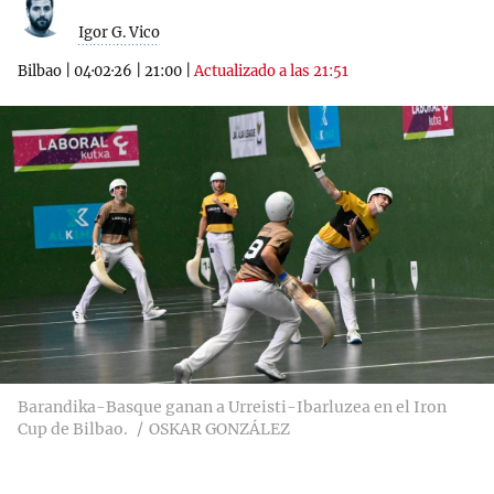
Igor G. Vico
Bilbao
|
04·02·26
|
21:00
|
Actualizado a las 21:51
Barandika-Basque ganan a Urreisti-Ibarluzea en el Iron
Cup de Bilbao.
OSKAR GONZÁLEZ