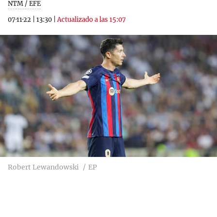
NTM / EFE
07·11·22
|
13:30
|
Actualizado a las 15:07
Robert Lewandowski
EP