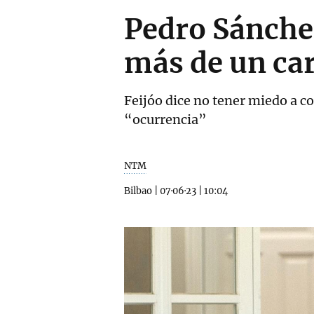
Pedro Sánchez
más de un car
Feijóo dice no tener miedo a co
“ocurrencia”
NTM
Bilbao
|
07·06·23
|
10:04