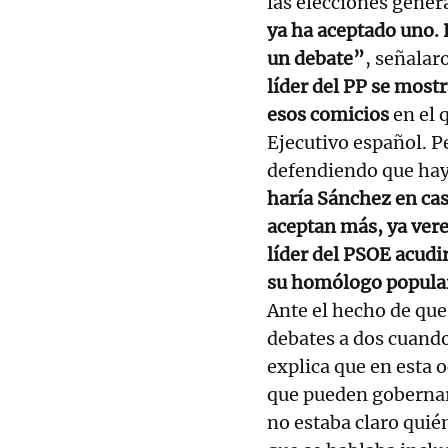
las elecciones genera
ya ha aceptado uno. 
un debate”
, señalar
líder del PP se most
esos comicios
en el q
Ejecutivo español. P
defendiendo que ha
haría Sánchez en cas
aceptan más, ya ve
líder del PSOE acudir
su homólogo popular
Ante el hecho de que 
debates a dos cuand
explica que en esta 
que pueden gobernar,
no estaba claro quié