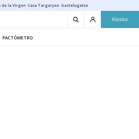
 de la Virgen
Casa Targaryen
Gaztelugatxe
Athletic
Aste Nagusia
C
Kiosko
PACTÓMETRO