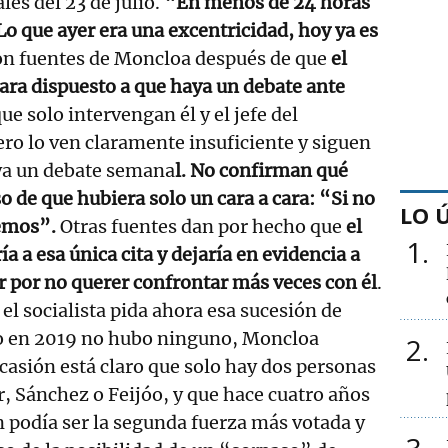
les del 23 de julio.
“En menos de 24 horas
Lo que ayer era una excentricidad, hoy ya es
on fuentes de Moncloa después de que
el
rara dispuesto a que haya un debate ante
ue solo intervengan él y el jefe del
ero lo ven claramente insuficiente y siguen
ya un debate semana
l. No confirman qué
o de que hubiera solo un cara a cara: “Si no
LO 
remos”.
Otras fuentes dan por hecho que
el
1
ía a esa única cita y dejaría en evidencia a
 por no querer confrontar más veces con él
.
el socialista pida ahora esa sucesión de
o en 2019 no hubo ninguno, Moncloa
2
ocasión está claro que solo hay dos personas
 Sánchez o Feijóo, y que hace cuatro años
n podía ser la segunda fuerza más votada y