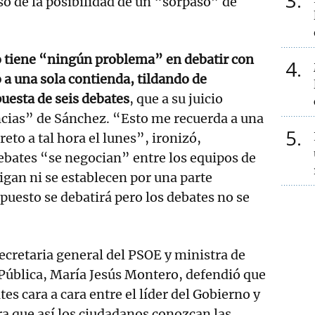
3
so de la posibilidad de un “sorpaso” de
o tiene “ningún problema” en debatir con
4
 a una sola contienda, tildando de
uesta de seis debates
, que a su juicio
ncias” de Sánchez. “Esto me recuerda a una
5
 reto a tal hora el lunes”, ironizó,
ebates “se negocian” entre los equipos de
gan ni se establecen por una parte
puesto se debatirá pero los debates no se
secretaria general del PSOE y ministra de
Pública, María Jesús Montero, defendió que
tes cara a cara entre el líder del Gobierno y
ara que así los ciudadanos conozcan las