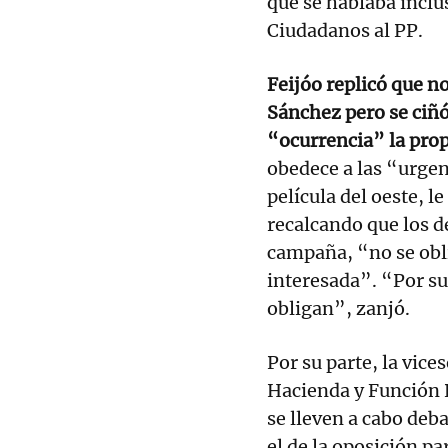
que se hablaba inclu
Ciudadanos al PP.
Feijóo replicó que n
Sánchez pero se ciñó
“ocurrencia” la prop
obedece a las “urge
película del oeste, le
recalcando que los d
campaña, “no se obli
interesada”. “Por su
obligan”, zanjó.
Por su parte, la vice
Hacienda y Función 
se lleven a cabo deba
el de la oposición p