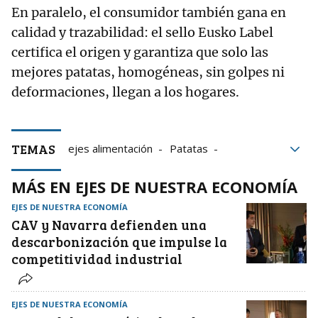
En paralelo, el consumidor también gana en
calidad y trazabilidad: el sello Eusko Label
certifica el origen y garantiza que solo las
mejores patatas, homogéneas, sin golpes ni
deformaciones, llegan a los hogares.
TEMAS
ejes alimentación
Patatas
Alimentación
agricultura
MÁS EN EJES DE NUESTRA ECONOMÍA
Agricultura ecológica
Eusko Label
Paladar
EJES DE NUESTRA ECONOMÍA
CAV y Navarra defienden una
descarbonización que impulse la
competitividad industrial
EJES DE NUESTRA ECONOMÍA