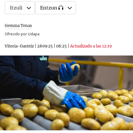
Itzuli
Entzun
Gemma Tenas
Ofrecido por Udapa
Vitoria-Gasteiz
|
28·09·25
|
08:25
|
Actualizado a las 12:19