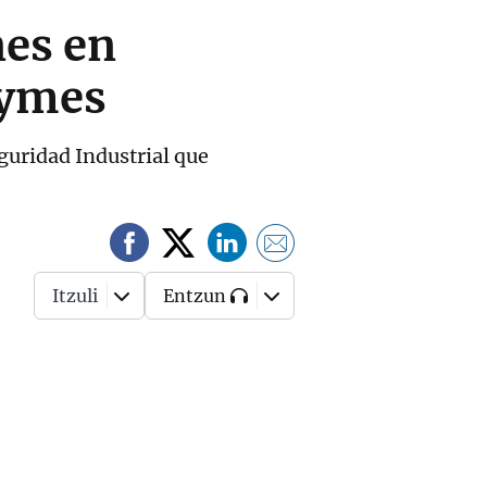
nes en
pymes
guridad Industrial que
Itzuli
Entzun