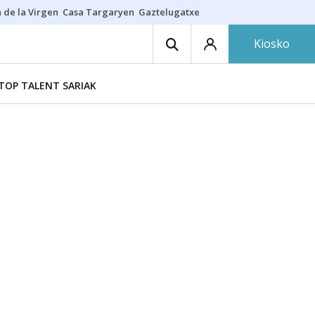
 de la Virgen
Casa Targaryen
Gaztelugatxe
Athletic
Aste Nagusia
C
Kiosko
TOP TALENT SARIAK