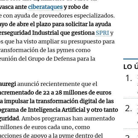
vasca ante
ciberataques
y robo de
e con ayuda de proveedores especializados.
yo de abre el plazo para solicitar la ayuda
erseguridad Industrial que gestiona
SPRI
y
os que ha visto ampliar su presupuesto para
 transformación de las pymes como
eunión del Grupo de Defensa para la
LO 
1
auregi
anunció recientemente que el
ncrementado de 22 a 28 millones de euros
a impulsar la transformación digital de las
2
grama de Inteligencia Artificial y otro tanto
guridad
. Ambos programas han aumentado
 millones de euros cada uno, como
acciones de apoyo a la pyme dentro del