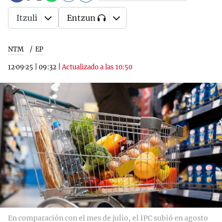
Itzuli
Entzun
NTM
EP
12·09·25
|
09:32
|
Actualizado a las 10:50
En comparación con el mes de julio, el IPC subió en agosto