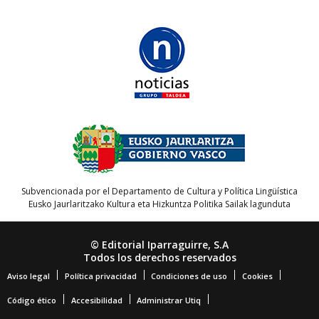
Subvencionada por el Departamento de Cultura y Política Lingüística
Eusko Jaurlaritzako Kultura eta Hizkuntza Politika Sailak lagunduta
© Editorial Iparraguirre, S.A
Todos los derechos reservados
Aviso legal
Política privacidad
Condiciones de uso
Cookies
Código ético
Accesibilidad
Administrar Utiq