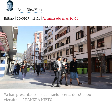
Asier Diez Mon
Bilbao
|
20·05·25
|
11:41
|
Actualizado a las 16:06
Ya han presentado su declaración cerca de 385.000
vizcainos
PANKRA NIETO