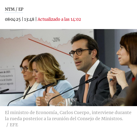
NTM / EP
08·04·25
|
13:48
|
Actualizado a las 14:02
El ministro de Economía, Carlos Cuerpo, interviene durante
la rueda posterior a la reunión del Consejo de Ministros.
EFE