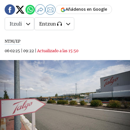
Añádenos en Google
Itzuli
Entzun
NTM/EP
06·02·25
|
09:22
|
Actualizado a las 15:50