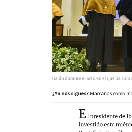
Galán durante el acto en el que ha sido
¿Ya nos sigues?
Márcanos como me
E
l presidente de I
investido este miérc