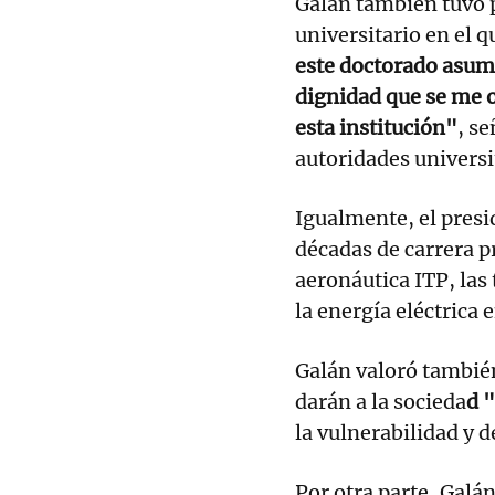
Galán también tuvo p
universitario en el 
este doctorado asum
dignidad que se me o
esta institución"
, se
autoridades universi
Igualmente, el presi
décadas de carrera pr
aeronáutica ITP, las
la energía eléctrica 
Galán valoró también
darán a la socieda
d 
la vulnerabilidad y 
Por otra parte, Galá