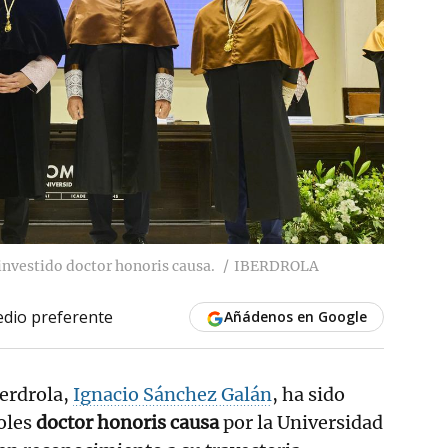
 investido doctor honoris causa.
IBERDROLA
dio preferente
Añádenos en Google
berdrola,
Ignacio Sánchez Galán
, ha sido
oles
doctor honoris causa
por la Universidad