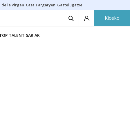
 de la Virgen
Casa Targaryen
Gaztelugatxe
Athletic
Aste Nagusia
C
Kiosko
TOP TALENT SARIAK