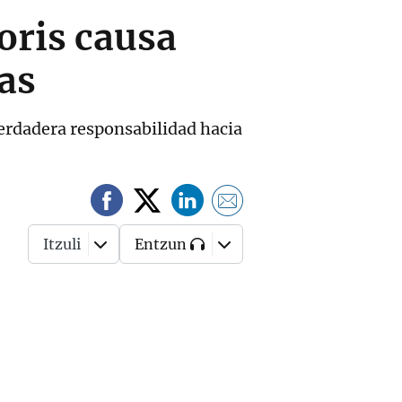
oris causa
las
verdadera responsabilidad hacia
Itzuli
Entzun