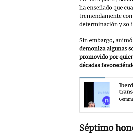
ha enseñado que cual
tremendamente comple
determinación y soli
Sin embargo, animó
demoniza algunas so
promovido por quiene
décadas favorecién
Iberd
trans
Gemma
Séptimo hono