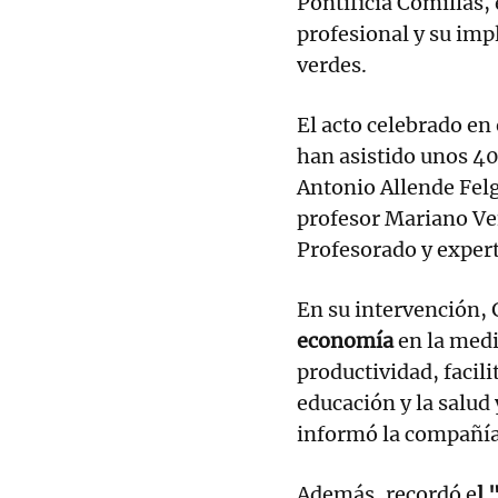
Pontificia Comillas,
profesional y su imp
verdes.
El acto celebrado en
han asistido unos 400
Antonio Allende Felg
profesor Mariano Ven
Profesorado y expert
En su intervención,
economía
en la medi
productividad, facili
educación y la salud
informó la compañía
Además, recordó e
l 