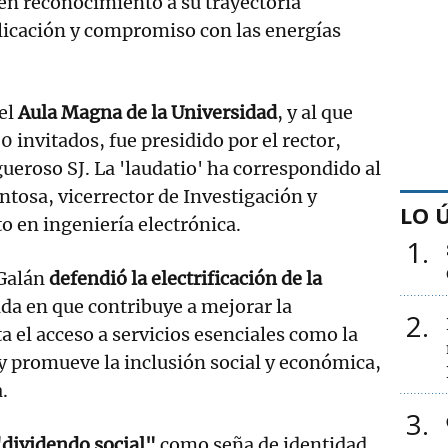
 en reconocimiento a su trayectoria
licación y compromiso con las energías
 el
Aula Magna de la Universidad
, y al que
 invitados, fue presidido por el rector,
ueroso SJ. La 'laudatio' ha correspondido al
tosa, vicerrector de Investigación y
LO 
o en ingeniería electrónica.
1
 Galán
defendió la electrificación de la
da en que contribuye a mejorar la
2
ta el acceso a servicios esenciales como la
 y promueve la inclusión social y económica,
.
3
"dividendo social"
como seña de identidad