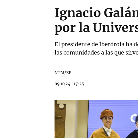
Ignacio Galán
por la Univer
El presidente de Iberdrola ha 
las comunidades a las que sirv
NTM/EP
09·10·24
|
17:25