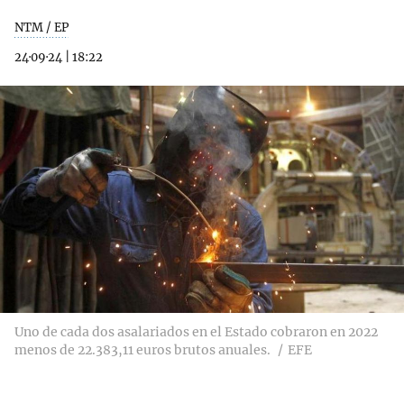
NTM / EP
24·09·24
|
18:22
Uno de cada dos asalariados en el Estado cobraron en 2022
menos de 22.383,11 euros brutos anuales.
EFE