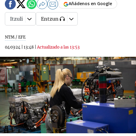
Añádenos en Google
Itzuli
Entzun
NTM / EFE
04·03·24
|
13:48
|
Actualizado a las 13:53