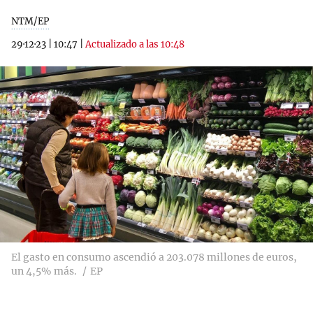
NTM/EP
29·12·23
|
10:47
|
Actualizado a las 10:48
El gasto en consumo ascendió a 203.078 millones de euros,
un 4,5% más.
EP