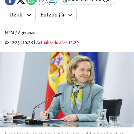
Itzuli
Entzun
NTM / Agencias
08·12·23
|
10:28
|
Actualizado a las 12:29
La salida de la vicepresidenta primera obligará a Sánchez a