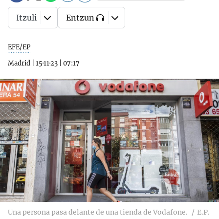
Itzuli
Entzun
EFE/EP
Madrid
|
15·11·23
|
07:17
Una persona pasa delante de una tienda de Vodafone.
E.P.