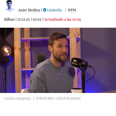
Asier Medina
|
Linkedin
NTM
Bilbao
|
17·12·25
|
10:02
|
Actualizado a las 10:04
Carlos Gurpegi
YOUTUBE: LOS FULANOS