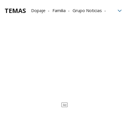
TEMAS
Dopaje
Familia
Grupo Noticias
vida
Palabras
Athletic
Athletic de Bilbao