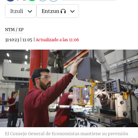
Itzuli
Entzun
NTM / EP
31·10·23
|
11:05
|
Actualizado a las 11:06
El Consejo General de Economistas mantiene su previsión