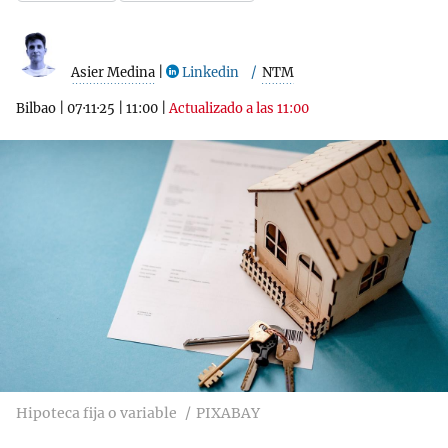
Asier Medina
|
Linkedin
NTM
Bilbao
|
07·11·25
|
11:00
|
Actualizado a las 11:00
Hipoteca fija o variable
PIXABAY