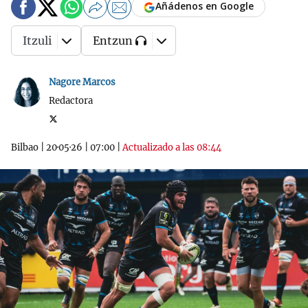
Añádenos en Google
Itzuli
Entzun
Nagore Marcos
Redactora
Bilbao
|
20·05·26
|
07:00
|
Actualizado a las 08:44