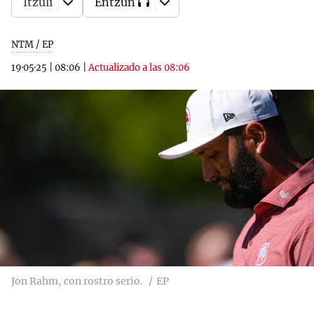
Itzuli
Entzun
NTM / EP
19·05·25
|
08:06
|
Actualizado a las 08:06
Jon Rahm, con rostro serio.
EP