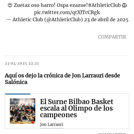
😍 Zuetaz oso harro! Ospa ezazue!
#AthleticClub
🦁
pic.twitter.com/qtXlTcCRgk
— Athletic Club (@AthleticClub)
23 de abril de 2025
COMPARTIR
23·04·2025 22:21
Aquí os dejo la crónica de Jon Larrauri desde
Salónica
El Surne Bilbao Basket
escala al Olimpo de los
campeones
Jon Larrauri