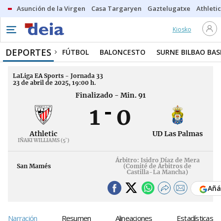
Asunción de la Virgen
Casa Targaryen
Gaztelugatxe
Athletic
Kiosko
DEPORTES
FÚTBOL
BALONCESTO
SURNE BILBAO BA
LaLiga EA Sports - Jornada 33
23 de abril de 2025, 19:00 h.
Finalizado - Min. 91
1
0
Athletic
UD Las Palmas
IÑAKI WILLIAMS (5`)
Árbitro: Isidro Díaz de Mera
San Mamés
(Comité de Árbitros de
Castilla-La Mancha)
Añá
Narración
Resumen
Alineaciones
Estadísticas