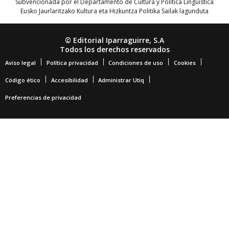
Subvencionada por el Departamento de Cultura y Política Lingüística
Eusko Jaurlaritzako Kultura eta Hizkuntza Politika Sailak lagunduta
© Editorial Iparraguirre, S.A
Todos los derechos reservados
Aviso legal
Política privacidad
Condiciones de uso
Cookies
Código ético
Accesibilidad
Administrar Utiq
Preferencias de privacidad