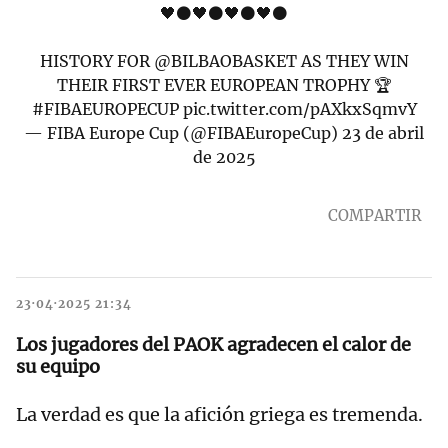
🖤⚫🖤⚫🖤⚫🖤⚫
HISTORY FOR
@BILBAOBASKET
AS THEY WIN
THEIR FIRST EVER EUROPEAN TROPHY 🏆
#FIBAEUROPECUP
pic.twitter.com/pAXkxSqmvY
— FIBA Europe Cup (@FIBAEuropeCup)
23 de abril
de 2025
COMPARTIR
23·04·2025 21:34
Los jugadores del PAOK agradecen el calor de
su equipo
La verdad es que la afición griega es tremenda.