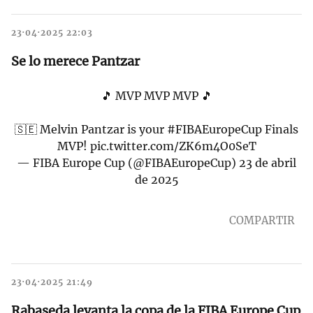
23·04·2025 22:03
Se lo merece Pantzar
🎵 MVP MVP MVP 🎵
🇸🇪 Melvin Pantzar is your
#FIBAEuropeCup
Finals
MVP!
pic.twitter.com/ZK6m4O0SeT
— FIBA Europe Cup (@FIBAEuropeCup)
23 de abril
de 2025
COMPARTIR
23·04·2025 21:49
Rabaseda levanta la copa de la FIBA Europe Cup