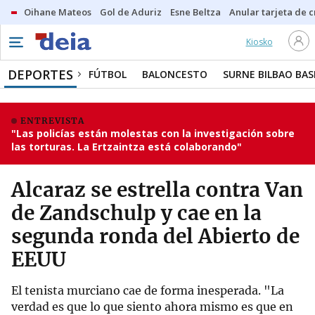
Oihane Mateos
Gol de Aduriz
Esne Beltza
Anular tarjeta de c
Kiosko
DEPORTES
FÚTBOL
BALONCESTO
SURNE BILBAO BA
ENTREVISTA
"Las policías están molestas con la investigación sobre
las torturas. La Ertzaintza está colaborando"
Alcaraz se estrella contra Van
de Zandschulp y cae en la
segunda ronda del Abierto de
EEUU
El tenista murciano cae de forma inesperada. "La
verdad es que lo que siento ahora mismo es que en