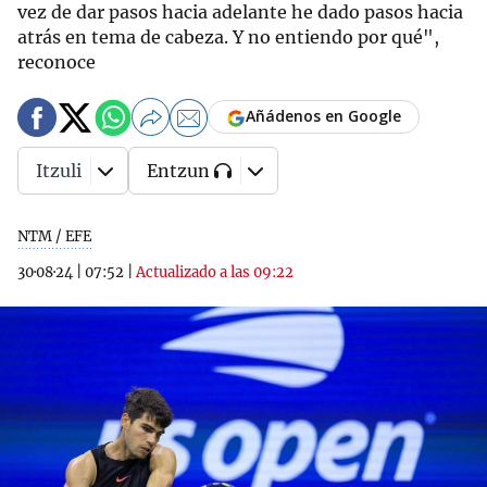
vez de dar pasos hacia adelante he dado pasos hacia
atrás en tema de cabeza. Y no entiendo por qué",
reconoce
Añádenos en Google
Itzuli
Entzun
NTM / EFE
30·08·24
|
07:52
|
Actualizado a las 09:22