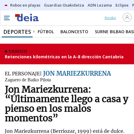
Robos en playas
Guardias Osakidetza
ADN Lezama
Eclipse
Kiosko
DEPORTES
FÚTBOL
BALONCESTO
SURNE BILBAO BA
TRÁFICO
Retenciones kilométricas en la A-8 dirección Cantabria
JON MARIEZKURRENA
EL PERSONAJE
Zaguero de Baiko Pilota
Jon Mariezkurrena:
“Últimamente llego a casa y
pienso en los malos
momentos”
Jon Mariezkurrena (Berriozar, 1999) está de dulce.