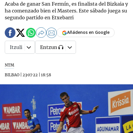
Acaba de ganar San Fermín, es finalista del Bizkaia y
ha comenzado bien el Masters. Este sábado juega su
segundo partido en Etxebarri
Añádenos en Google
Itzuli
Entzun
NTM
BILBAO
|
23·07·22
|
18:58