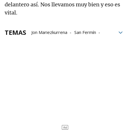
delantero así. Nos llevamos muy bien y eso es
vital.
TEMAS
Jon Mariezkurrena
San Fermín
Torneo de San Fermín
Berriozar
Bizkaia
Masters CaixaBank
Joseba Ezkurdia